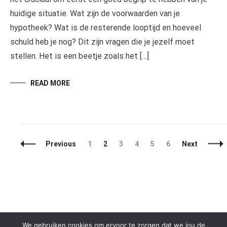
huidige situatie. Wat zijn de voorwaarden van je
hypotheek? Wat is de resterende looptijd en hoeveel
schuld heb je nog? Dit zijn vragen die je jezelf moet
stellen. Het is een beetje zoals het […]
READ MORE
Posts
Page
Page
Page
Page
Page
Page
Previous
1
2
3
4
5
6
Next
Navigation
We gebruiken cookies om ervoor te zorgen dat we jou de