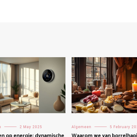
n
2 May 2025
Algemeen
5 February 2
en op energie: dynamische
Waarom we van borrelhap