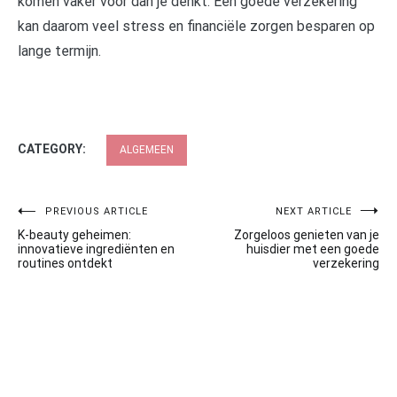
komen vaker voor dan je denkt. Een goede verzekering
kan daarom veel stress en financiële zorgen besparen op
lange termijn.
CATEGORY:
ALGEMEEN
Post
PREVIOUS ARTICLE
NEXT ARTICLE
K-beauty geheimen:
Zorgeloos genieten van je
navigation
innovatieve ingrediënten en
huisdier met een goede
routines ontdekt
verzekering