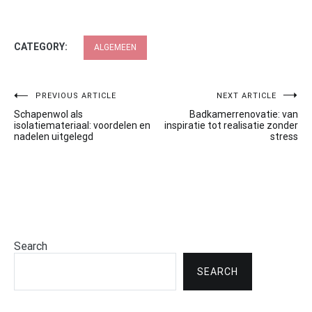
CATEGORY:
ALGEMEEN
Post
PREVIOUS ARTICLE
NEXT ARTICLE
Schapenwol als
Badkamerrenovatie: van
navigation
isolatiemateriaal: voordelen en
inspiratie tot realisatie zonder
nadelen uitgelegd
stress
Search
SEARCH