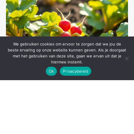
We gebruiken cookies om ervoor te zorgen dat we jou de
beste ervaring op onze website kunnen geven. Als je doorgaat
met het gebruiken van deze site, gaan we ervan uit dat je
hiermee instemt.
Ok
Privacybeleid
Algemeen
2 December 2025
Radijsjes kweken: eenvoudige stappen voor een
knapperige oogst