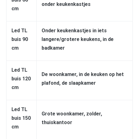
onder keukenkastjes
cm
Led TL
Onder keukenkastjes in iets
buis 90
langere/grotere keukens, in de
cm
badkamer
Led TL
De woonkamer, in de keuken op het
buis 120
plafond, de slaapkamer
cm
Led TL
Grote woonkamer, zolder,
buis 150
thuiskantoor
cm